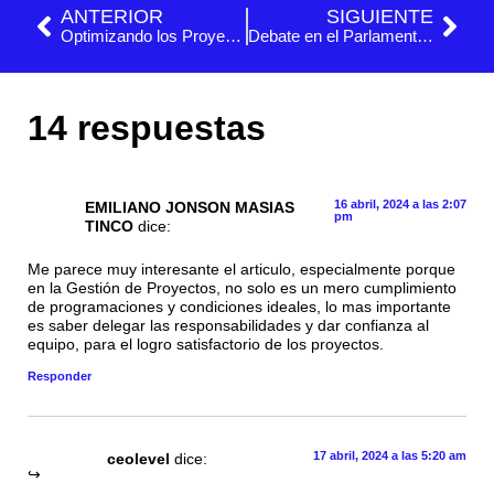
ANTERIOR
SIGUIENTE
Optimizando los Proyectos: Crashing y Fast Tracking
Debate en el Parlamento Europeo sobre IA y metodologías de Gestión de Proyectos
14 respuestas
16 abril, 2024 a las 2:07
EMILIANO JONSON MASIAS
pm
TINCO
dice:
Me parece muy interesante el articulo, especialmente porque
en la Gestión de Proyectos, no solo es un mero cumplimiento
de programaciones y condiciones ideales, lo mas importante
es saber delegar las responsabilidades y dar confianza al
equipo, para el logro satisfactorio de los proyectos.
Responder
17 abril, 2024 a las 5:20 am
ceolevel
dice: