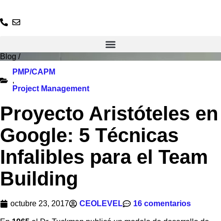
Ir
al
contenido
Blog
/
PMP/CAPM
,
Project Management
Proyecto Aristóteles en
Google: 5 Técnicas
Infalibles para el Team
Building
octubre 23, 2017
CEOLEVEL
16 comentarios