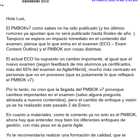
26 marzo, 2021 a las 3:45 pm
ceolevel
dice:
Hola Luis,
El PMBOKv7 como sabes no ha sido publicado (y los últimos
rumores ya apuntan que no será publicado hasta finales de año..).
Tampoco se espera un impacto inmediato en el contenido del
examen, piensa que lo que entra en el examen (ECO – Exam
Content Outline) y el PMBOK son cosas distintas.
El actual ECO ha supuesto un cambio importante, al igual que el
nuevo examen (según feedback de mis alumnos ya certificados,
más del 65% del examen es Agile/Hibríd), mucho más centrado en
personas que no en procesos (que es justamente lo que reflejará
el PMBOK v7).
Por lo tanto, no creo que la llegada del PMBOK v7 provoque
cambios importantes en el examen (salvo alguna pregunta
alineada a nuevos contenidos), pero el cambio de enfoque y visión
ya se ha realizado este pasado 2 de Enero.
En cuanto a materiales, como te comento ya no solo es el PMBOK,
ahora hay que entender muy bien los diferentes enfoques de
gestión, con más peso en la parte Agile.
Yo te recomendaría realizar una formación de calidad, que te