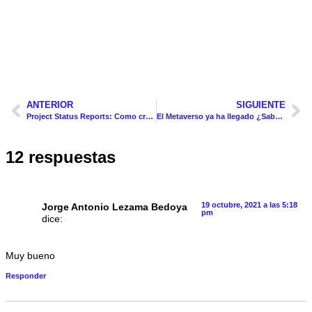
ANTERIOR
SIGUIENTE
Project Status Reports: Como crearlos + 3 Plantillas Descargables
El Metaverso ya ha llegado ¿Sabes como te afectará en tu día a día?
12 respuestas
19 octubre, 2021 a las 5:18
Jorge Antonio Lezama Bedoya
pm
dice:
Muy bueno
Responder