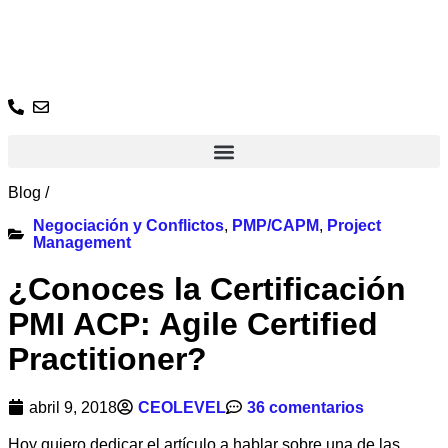
Ir
al
contenido
Blog
/
Negociación y Conflictos
,
PMP/CAPM
,
Project
Management
¿Conoces la Certificación
PMI ACP: Agile Certified
Practitioner?
abril 9, 2018
CEOLEVEL
36 comentarios
Hoy quiero dedicar el artículo a hablar sobre una de las