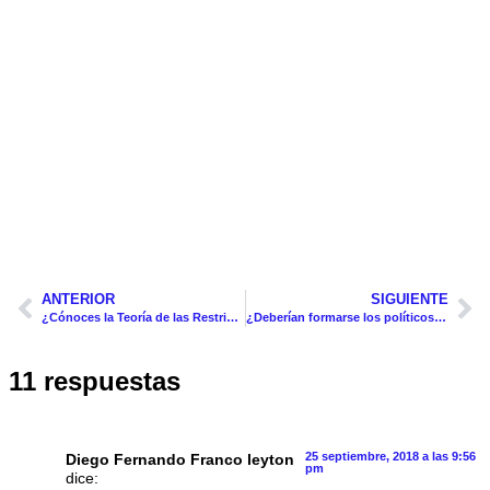
ANTERIOR
SIGUIENTE
¿Cónoces la Teoría de las Restricciones o TOC?
¿Deberían formarse los políticos en Gestión de Proyectos? Yo creo que SI
11 respuestas
25 septiembre, 2018 a las 9:56
Diego Fernando Franco leyton
pm
dice: