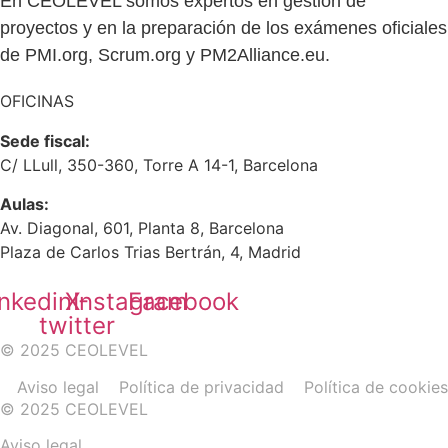
En CEOLEVEL somos expertos en gestión de
proyectos y en la preparación de los exámenes oficiales
de PMI.org, Scrum.org y PM2Alliance.eu.
OFICINAS
Sede fiscal:
C/ LLull, 350-360, Torre A 14-1, Barcelona
Aulas:
Av. Diagonal, 601, Planta 8, Barcelona
Plaza de Carlos Trias Bertrán, 4, Madrid
inkedin
X-
Instagram
Facebook
twitter
© 2025 CEOLEVEL
Aviso legal
Política de privacidad
Política de cookies
© 2025 CEOLEVEL
Aviso legal