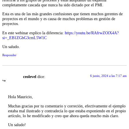
referirse a los grupos de procesos y estás adoptando un esquema
completamente cascada que nunca ha sido dictado por el PMI.
Esta es una de las más grandes confusiones que tienen muchos gerentes de
proyectos en el mundo y es causa de muchos problemas en gestión de
proyectos.
En este webinar explico la diferencia:
https://youtu.be/RAfrwZOlX4A?
si=_EB1ZGbG3cmL5W1C
Un saludo.
Responder
6 junio, 2024 a las 7:17 am
ceolevel
dice:
Hola Mauricio,
Muchas gracias por tu comentario y correción, efectivamente el ejemplo
estaba mal ilustrado y contradecía lo que estaba exponiendo en el propio
artículo, lo he modificado y creo que ahora queda mucho más claro.
Un saludo!