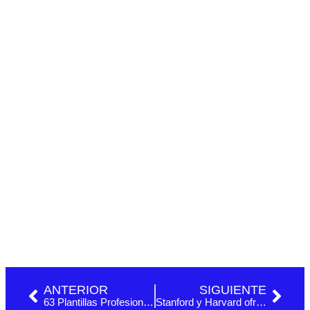
ANTERIOR
SIGUIENTE
63 Plantillas Profesionales para Gestionar Proyectos (PMBOK)
Stanford y Harvard ofrecen formación gratuita en Management