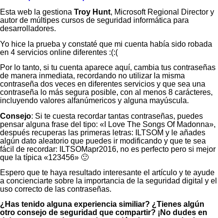
Esta web la gestiona
Troy Hunt
, Microsoft Regional Director y
autor de múltipes cursos de seguridad informática para
desarrolladores.
Yo hice la prueba y constaté que mi cuenta había sido robada
en 4 servicios online diferentes :(:(
Por lo tanto, si tu cuenta aparece aquí, cambia tus contraseñas
de manera inmediata, recordando no utilizar la misma
contraseña dos veces en diferentes servicios y que sea una
contraseña lo más segura posible, con al menos 8 carácteres,
incluyendo valores alfanúmericos y alguna mayúscula.
Consejo
: Si te cuesta recordar tantas contraseñas, puedes
pensar alguna frase del tipo: «I Love The Songs Of Madonna»,
después recuperas las primeras letras: ILTSOM y le añades
algún dato aleatorio que puedes ir modificando y que te sea
fácil de recordar: ILTSOMapr2016, no es perfecto pero si mejor
que la típica «123456» 🙂
Espero que te haya resultado interesante el artículo y te ayude
a concienciarte sobre la importancia de la seguridad digital y el
uso correcto de las contraseñas.
¿Has tenido alguna experiencia similiar? ¿Tienes algún
otro consejo de seguridad que compartir? ¡No dudes en