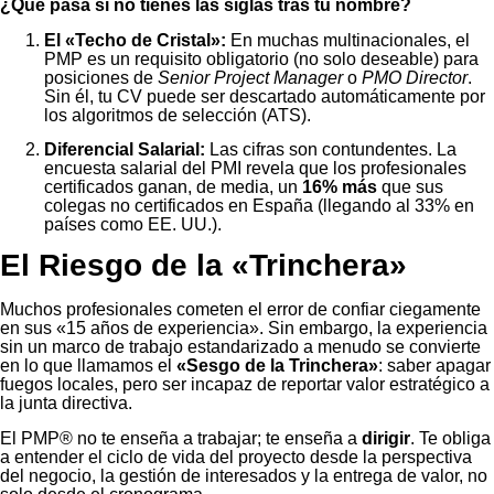
¿Qué pasa si no tienes las siglas tras tu nombre?
El «Techo de Cristal»:
En muchas multinacionales, el
PMP es un requisito obligatorio (no solo deseable) para
posiciones de
Senior Project Manager
o
PMO Director
.
Sin él, tu CV puede ser descartado automáticamente por
los algoritmos de selección (ATS).
Diferencial Salarial:
Las cifras son contundentes. La
encuesta salarial del PMI revela que los profesionales
certificados ganan, de media, un
16% más
que sus
colegas no certificados en España (llegando al 33% en
países como EE. UU.).
El Riesgo de la «Trinchera»
Muchos profesionales cometen el error de confiar ciegamente
en sus «15 años de experiencia». Sin embargo, la experiencia
sin un marco de trabajo estandarizado a menudo se convierte
en lo que llamamos el
«Sesgo de la Trinchera»
: saber apagar
fuegos locales, pero ser incapaz de reportar valor estratégico a
la junta directiva.
El PMP® no te enseña a trabajar; te enseña a
dirigir
. Te obliga
a entender el ciclo de vida del proyecto desde la perspectiva
del negocio, la gestión de interesados y la entrega de valor, no