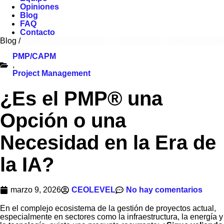
Opiniones
Blog
FAQ
Contacto
Blog
/
PMP/CAPM
,
Project Management
¿Es el PMP® una
Opción o una
Necesidad en la Era de
la IA?
marzo 9, 2026
CEOLEVEL
No hay comentarios
En el complejo ecosistema de la gestión de proyectos actual,
especialmente en sectores como la infraestructura, la energía y