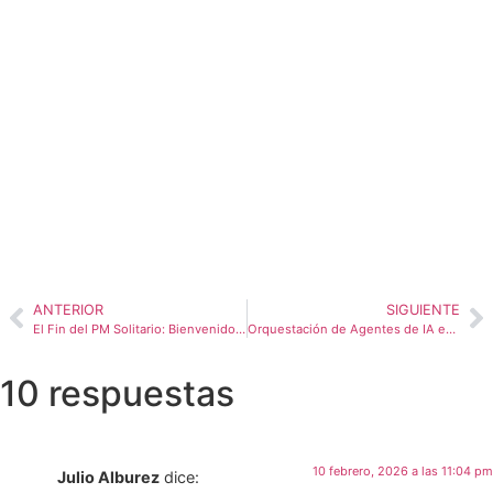
ANTERIOR
SIGUIENTE
El Fin del PM Solitario: Bienvenidos a la Era de las «Colmenas de Agentes»
Orquestación de Agentes de IA en Project Management: n8n, CrewAI y LangGraph
10 respuestas
10 febrero, 2026 a las 11:04 pm
Julio Alburez
dice: