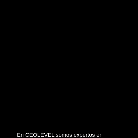
el
An
Pr
En CEOLEVEL somos expertos en