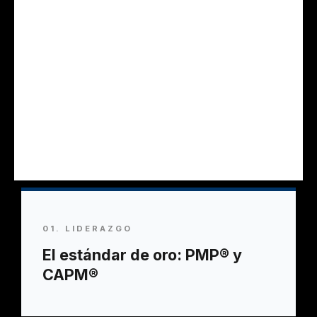
empresas a formarse y obtener las
certificaciones más prestigiosas del
mercado.
Nuestra metodología es sencilla: menos
teoría densa y más práctica real. Por eso,
el
95% de nuestros alumnos
alcanza su
meta al primer intento.
01. LIDERAZGO
El estándar de oro: PMP® y
CAPM®