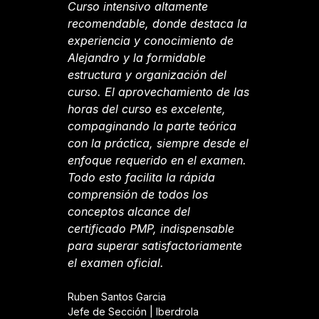
Curso intensivo altamente
C
recomendable, donde destaca la
r
experiencia y conocimiento de
A
Alejandro y la formidable
a
estructura y organización del
h
curso. El aprovechamiento de las
h
horas del curso es excelente,
c
compaginando la parte teórica
t
con la práctica, siempre desde el
a
enfoque requerido en el examen.
E
Todo esto facilita la rápida
d
comprensión de todos los
c
conceptos alcance del
c
certificado PMP, indispensable
e
para superar satisfactoriamente
To
el examen oficial.
c
c
c
Ruben Santos Garcia
Jefe de Sección | Iberdrola
p